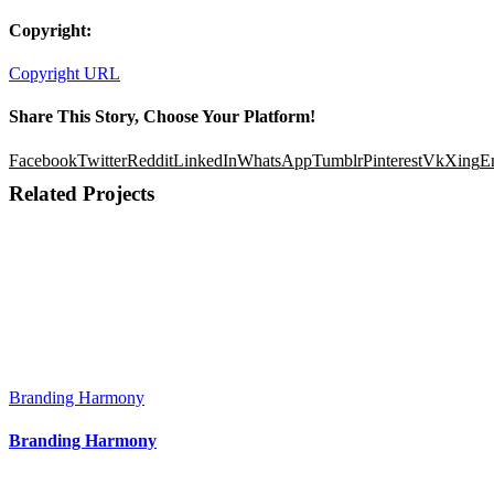
Copyright:
Copyright URL
Share This Story, Choose Your Platform!
Facebook
Twitter
Reddit
LinkedIn
WhatsApp
Tumblr
Pinterest
Vk
Xing
E
Related Projects
Branding Harmony
Branding Harmony