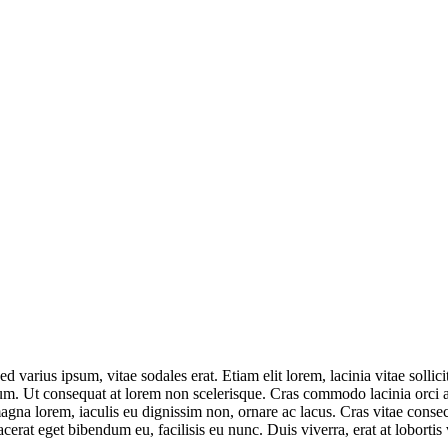
 varius ipsum, vitae sodales erat. Etiam elit lorem, lacinia vitae sollicitu
ndum. Ut consequat at lorem non scelerisque. Cras commodo lacinia orci 
gna lorem, iaculis eu dignissim non, ornare ac lacus. Cras vitae consect
rat eget bibendum eu, facilisis eu nunc. Duis viverra, erat at lobortis va