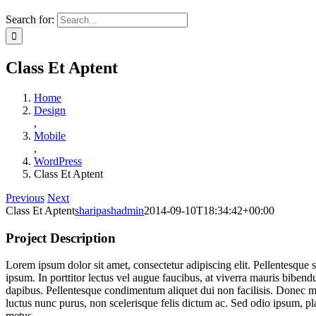
Search for:
Class Et Aptent
Home
Design
,
Mobile
,
WordPress
Class Et Aptent
Previous
Next
Class Et Aptent
sharipashadmin
2014-09-10T18:34:42+00:00
Project Description
Lorem ipsum dolor sit amet, consectetur adipiscing elit. Pellentesque sed
ipsum. In porttitor lectus vel augue faucibus, at viverra mauris bibe
dapibus. Pellentesque condimentum aliquet dui non facilisis. Donec ma
luctus nunc purus, non scelerisque felis dictum ac. Sed odio ipsum, place
metus.