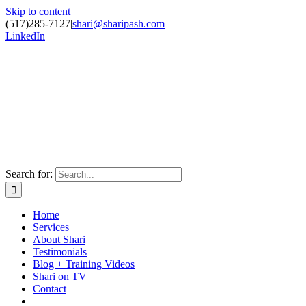
Skip to content
(517)285-7127
|
shari@sharipash.com
LinkedIn
Search for:
Home
Services
About Shari
Testimonials
Blog + Training Videos
Shari on TV
Contact