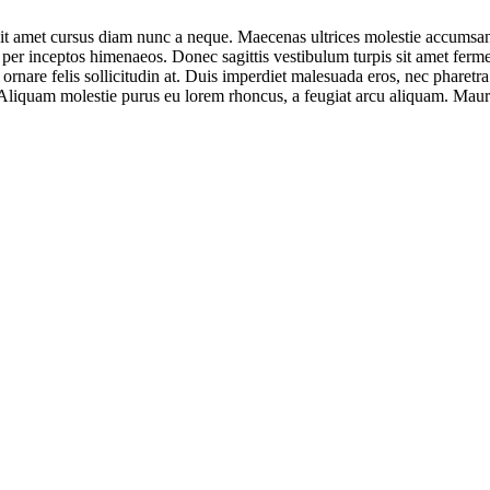
s, sit amet cursus diam nunc a neque. Maecenas ultrices molestie accum
tra, per inceptos himenaeos. Donec sagittis vestibulum turpis sit amet f
ornare felis sollicitudin at. Duis imperdiet malesuada eros, nec pharetr
 Aliquam molestie purus eu lorem rhoncus, a feugiat arcu aliquam. Mauris 