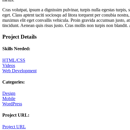
Cras volutpat, ipsum a dignissim pulvinar, turpis nulla egestas turpi
eget. Class aptent taciti sociosqu ad litora torquent per conubia nos
maximus elit eget convallis vehicula. Proin gravida accumsan justo, at 
tincidunt. Aenean quis risus justo. Cras mollis non turpis non blandit.
Project Details
Skills Needed:
HTML/CSS
Videos
Web Development
Categories:
Design
Mobile
WordPress
Project URL:
Project URL